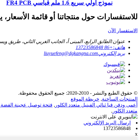
نموذج أولي سريع 1.6 ملم قياسي FR4 PCB
للاستفسارات حول منتجاتنا أو قائمة الأسعار، يرج
الاستفسار الآن
عنوان:
الطابق الرابع، المبنى أ، الجانب الغربي الثاني، طريق و
هاتف:
+86 13723586848
بريد إلكتروني
liuyuefeng@dgkangna.com
© حقوق الطبع والنشر - 2010-2020: جميع الحقوق محفوظة.
المنتجات الساخنة
,
خريطة الموقع
أعمى ودفن فيا ثنائي الفينيل متعدد الكلور
,
فتحة توصيل عجينة الفضة PCB
متعدد الكلور
,
إرسال البريد الإلكتروني
13723586848
x