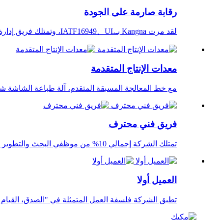
رقابة صارمة على الجودة
لقد مرت Kangna بـIATF16949、UL، وتمتلك فريق إدارة عالي الكفاءة، ونظام مراقبة الجودة المثالي، ومنشأة اختبار متقدمة، والتي يمكنها ضمان جودة المنتج العالية...
معدات الإنتاج المتقدمة
مع خط المعالجة المسبقة المتقدم، آلة طباعة الشاشة شبه الأ
فريق فني محترف
تمتلك الشركة إجمالي 10% من موظفي البحث والتطوير وفريق فني محترف يتمتع بخبرة تزيد عن 10 سنوات في صناعة ثنائي الفينيل متعدد الكلور.
العميل أولا
تطبق الشركة فلسفة العمل المتمثلة في "الصدق، القيام بالأ