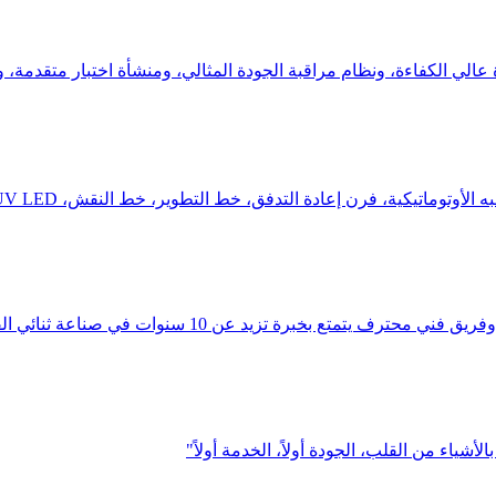
وتوماتيكية، فرن إعادة التدفق، خط التطوير، خط النقش، UV LED...
شياء من القلب، الجودة أولاً، الخدمة أولاً"