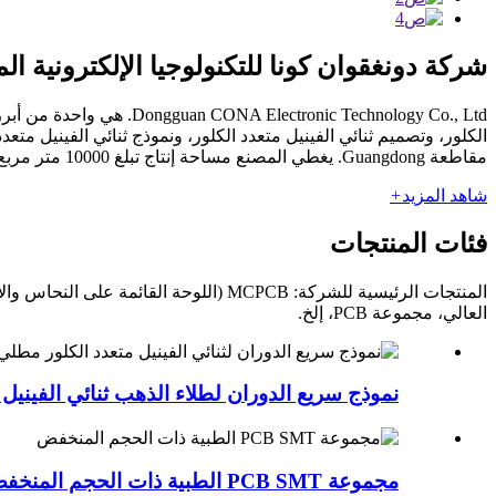
شركة دونغقوان كونا للتكنولوجيا الإلكترونية ا
onic Technology Co., Ltd
مقاطعة Guangdong. يغطي المصنع مساحة إنتاج تبلغ 10000 متر مربع بقدرة شهرية تبلغ 50000 متر مربع ويبلغ رأس ماله المسجل 8 ملايين يوان صيني.
شاهد المزيد
+
فئات المنتجات
العالي، مجموعة PCB، إلخ.
نموذج سريع الدوران لطلاء الذهب ثنائي الفينيل م
مجموعة PCB SMT الطبية ذات الحجم المنخفض