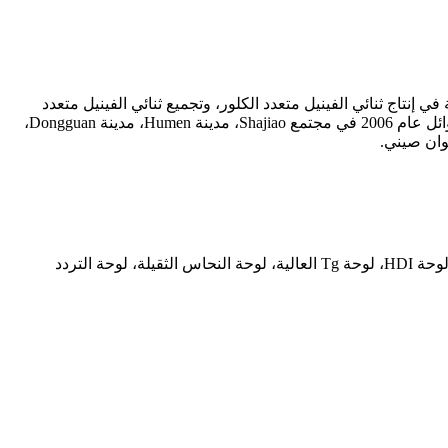
لصين والمتخصصة في إنتاج ثنائي الفينيل متعدد الكلور، وتجميع ثنائي الفينيل متعدد
الكلور، وتصميم ثنائي الفينيل متعدد الكلور، ونموذج ثنائي الفينيل متعدد الكلور، وما إلى ذلك خدمة التصنيع الإلكترونية. تأسست الشركة في أوائل عام 2006 في مجتمع Shajiao، مدينة Humen، مدينة Dongguan،
المنتجات الرئيسية للشركة: MCPCB (اللوحة القائمة على النحاس والألومنيوم)، FPC، اللوحة الصلبة المرنة، اللوحة القائمة على السيراميك، لوحة HDI، لوحة Tg العالية، لوحة النحاس الثقيلة، لوحة التردد