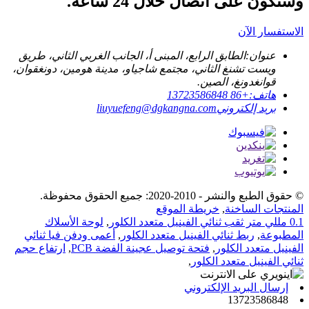
وسنكون على اتصال خلال 24 ساعة.
الاستفسار الآن
عنوان:
الطابق الرابع، المبنى أ، الجانب الغربي الثاني، طريق
ويست تشنغ الثاني، مجتمع شاجياو، مدينة هومين، دونغقوان،
قوانغدونغ، الصين.
هاتف:
+86 13723586848
بريد إلكتروني
liuyuefeng@dgkangna.com
© حقوق الطبع والنشر - 2010-2020: جميع الحقوق محفوظة.
المنتجات الساخنة
,
خريطة الموقع
0.1 مللي متر ثقب ثنائي الفينيل متعدد الكلور
,
لوحة الأسلاك
المطبوعة
,
ربط ثنائي الفينيل متعدد الكلور
,
أعمى ودفن فيا ثنائي
الفينيل متعدد الكلور
,
فتحة توصيل عجينة الفضة PCB
,
ارتفاع حجم
ثنائي الفينيل متعدد الكلور
,
إرسال البريد الإلكتروني
13723586848