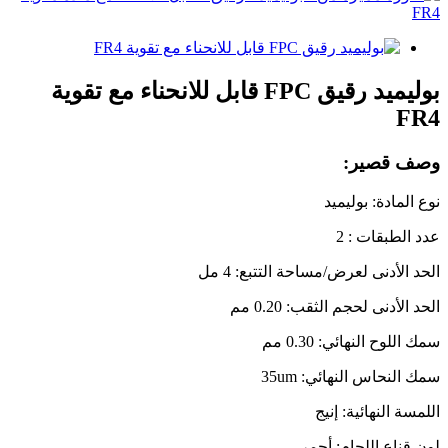
بوليميد رقيق FPC قابل للانحناء مع تقوية
FR4
وصف قصير:
نوع المادة: بوليميد
عدد الطبقات : 2
الحد الأدنى لعرض/مساحة التتبع: 4 مل
الحد الأدنى لحجم الثقب: 0.20 مم
سمك اللوح النهائي: 0.30 مم
سمك النحاس النهائي: 35um
اللمسة النهائية: إنيج
لون قناع اللحام: أحمر