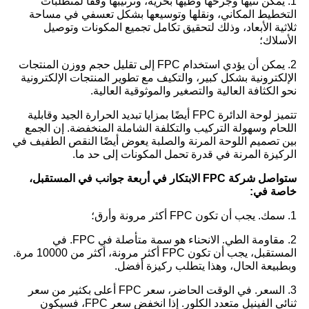
1. يمكن ثنيها وجرحها وطيها بحرية، وترتيبها وفقًا لمتطلبات
التخطيط المكاني، ونقلها وتوسيعها بشكل تعسفي في مساحة
ثلاثية الأبعاد، وذلك لتحقيق تكامل تجميع المكونات وتوصيل
الأسلاك؛
2. يمكن أن يؤدي استخدام FPC إلى تقليل حجم ووزن المنتجات
الإلكترونية بشكل كبير، والتكيف مع تطوير المنتجات الإلكترونية
نحو الكثافة العالية والتصغير والموثوقية العالية.
تتميز لوحة الدائرة FPC أيضًا بمزايا تبديد الحرارة الجيد وقابلية
اللحام وسهولة التركيب والتكلفة الشاملة المنخفضة. إن الجمع
بين تصميم اللوحة المرنة والصلبة يعوض أيضًا النقص الطفيف في
الركيزة المرنة في قدرة تحمل المكونات إلى حد ما.
ستواصل شركة FPC الابتكار في أربعة جوانب في المستقبل،
خاصة في:
1. سمك. يجب أن تكون FPC أكثر مرونة وأرق؛
2. مقاومة الطي. الانحناء هو سمة متأصلة في FPC. في
المستقبل، يجب أن تكون FPC أكثر مرونة، أكثر من 10000 مرة.
وبطبيعة الحال، وهذا يتطلب ركيزة أفضل.
3. السعر. في الوقت الحاضر، سعر FPC أعلى بكثير من سعر
ثنائي الفينيل متعدد الكلور. إذا انخفض سعر FPC، فسيكون