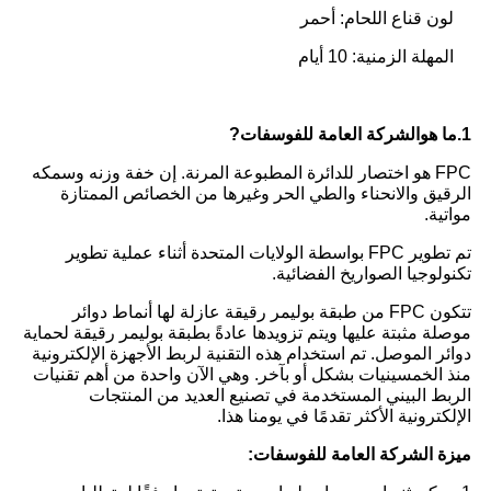
لون قناع اللحام: أحمر
المهلة الزمنية: 10 أيام
1.ما هو
الشركة العامة للفوسفات
?
FPC هو اختصار للدائرة المطبوعة المرنة. إن خفة وزنه وسمكه
الرقيق والانحناء والطي الحر وغيرها من الخصائص الممتازة
مواتية.
تم تطوير FPC بواسطة الولايات المتحدة أثناء عملية تطوير
تكنولوجيا الصواريخ الفضائية.
تتكون FPC من طبقة بوليمر رقيقة عازلة لها أنماط دوائر
موصلة مثبتة عليها ويتم تزويدها عادةً بطبقة بوليمر رقيقة لحماية
دوائر الموصل. تم استخدام هذه التقنية لربط الأجهزة الإلكترونية
منذ الخمسينيات بشكل أو بآخر. وهي الآن واحدة من أهم تقنيات
الربط البيني المستخدمة في تصنيع العديد من المنتجات
الإلكترونية الأكثر تقدمًا في يومنا هذا.
ميزة الشركة العامة للفوسفات: