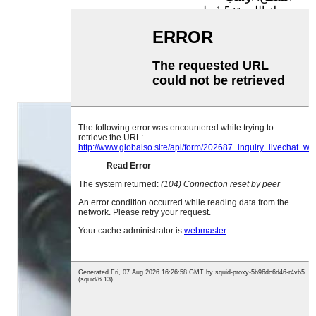
سمك اللوحة: 1.5 ملم
سمك النحاس: 1.5 ملم
نوع العملية: الركيزة النحاسية للفصل الحراري
الموصلية الحرارية: 398 واط/مك
المقاومة الحرارية: 0.015 درجة مئوية/واط
مفهوم التصميم: دليل معدني مباشر