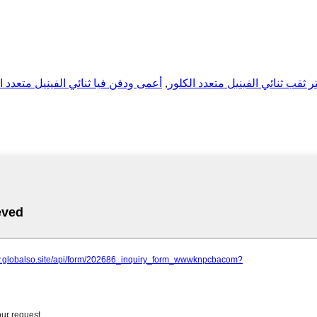
,
أعمى ودفن فيا ثنائي الفينيل متعدد ا