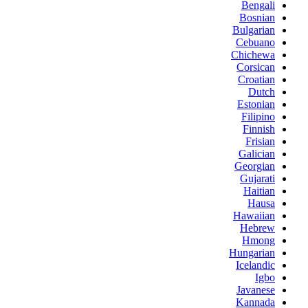
Bengali
Bosnian
Bulgarian
Cebuano
Chichewa
Corsican
Croatian
Dutch
Estonian
Filipino
Finnish
Frisian
Galician
Georgian
Gujarati
Haitian
Hausa
Hawaiian
Hebrew
Hmong
Hungarian
Icelandic
Igbo
Javanese
Kannada