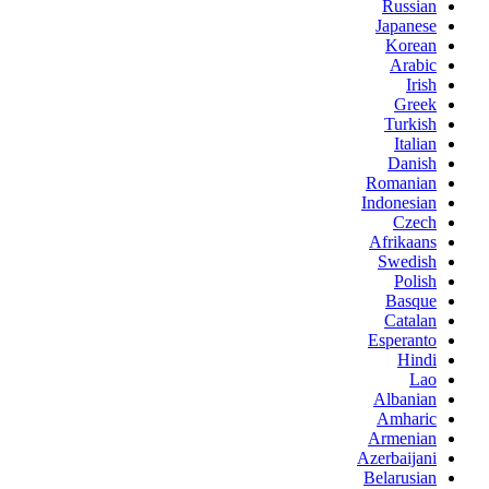
Russian
Japanese
Korean
Arabic
Irish
Greek
Turkish
Italian
Danish
Romanian
Indonesian
Czech
Afrikaans
Swedish
Polish
Basque
Catalan
Esperanto
Hindi
Lao
Albanian
Amharic
Armenian
Azerbaijani
Belarusian