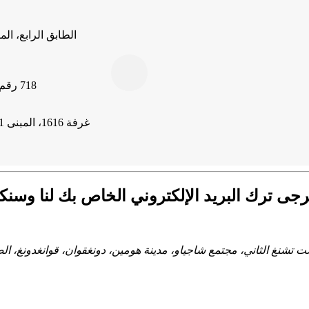
718 رقم 106 طريق يونغفو، شارع فوهاي، منطقة باوان، مدينة شنتشن
غرفة 1616، المبنى 1، بلازا التجاري الأنيق، منطقة شينبي، مدينة تشانغتشو،
ى ترك البريد الإلكتروني الخاص بك لنا وسنكون على
يست تشنغ الثاني، مجتمع شاجياو، مدينة هومين، دونغقوان، قوانغدونغ، ال