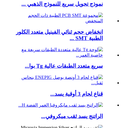
نموذج تحويل سريع للنموذج الذهبي ...
انخفاض حجم ثنائي الفينيل متعدد الكلور
الطبية SMT ...
سريع متعدد الطبقات عالية Tg بوا...
قناع لحام 3 أوقية يسد...
الراتنج يسد ثقب ميكروفي...