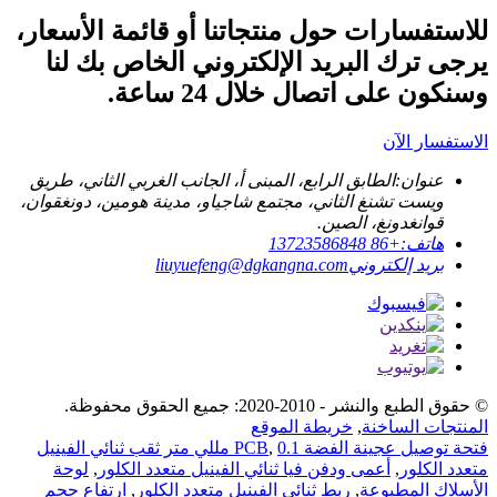
للاستفسارات حول منتجاتنا أو قائمة الأسعار،
يرجى ترك البريد الإلكتروني الخاص بك لنا
وسنكون على اتصال خلال 24 ساعة.
الاستفسار الآن
عنوان:
الطابق الرابع، المبنى أ، الجانب الغربي الثاني، طريق
ويست تشنغ الثاني، مجتمع شاجياو، مدينة هومين، دونغقوان،
قوانغدونغ، الصين.
هاتف:
+86 13723586848
بريد إلكتروني
liuyuefeng@dgkangna.com
© حقوق الطبع والنشر - 2010-2020: جميع الحقوق محفوظة.
المنتجات الساخنة
,
خريطة الموقع
فتحة توصيل عجينة الفضة PCB
,
0.1 مللي متر ثقب ثنائي الفينيل
متعدد الكلور
,
أعمى ودفن فيا ثنائي الفينيل متعدد الكلور
,
لوحة
الأسلاك المطبوعة
,
ربط ثنائي الفينيل متعدد الكلور
,
ارتفاع حجم