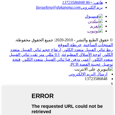
هاتف:
+86 13723586848
بريد إلكتروني
liuyuefeng@dgkangna.com
© حقوق الطبع والنشر - 2010-2020: جميع الحقوق محفوظة.
المنتجات الساخنة
,
خريطة الموقع
ربط ثنائي الفينيل متعدد الكلور
,
ارتفاع حجم ثنائي الفينيل متعدد
الكلور
,
لوحة الأسلاك المطبوعة
,
0.1 مللي متر ثقب ثنائي الفينيل
متعدد الكلور
,
أعمى ودفن فيا ثنائي الفينيل متعدد الكلور
,
فتحة
توصيل عجينة الفضة PCB
,
إرسال البريد الإلكتروني
13723586848
x