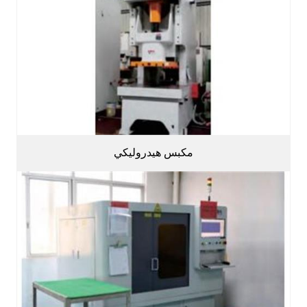
مكبس هيدروليكي