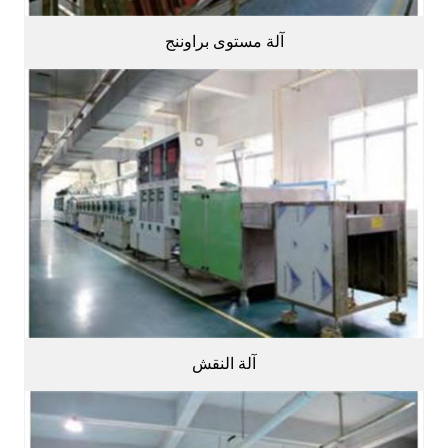
آلة مستوى براوننج
آلة النقش