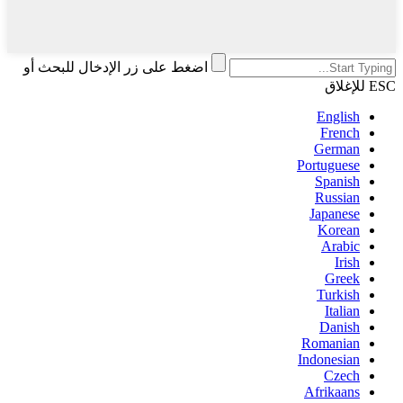
اضغط على زر الإدخال للبحث أو
ESC للإغلاق
English
French
German
Portuguese
Spanish
Russian
Japanese
Korean
Arabic
Irish
Greek
Turkish
Italian
Danish
Romanian
Indonesian
Czech
Afrikaans