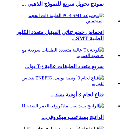
نموذج تحويل سريع للنموذج الذهبي ...
انخفاض حجم ثنائي الفينيل متعدد الكلور
الطبية SMT...
سريع متعدد الطبقات عالية Tg بوا...
قناع لحام 3 أوقية يسد...
الراتنج يسد ثقب ميكروفي...