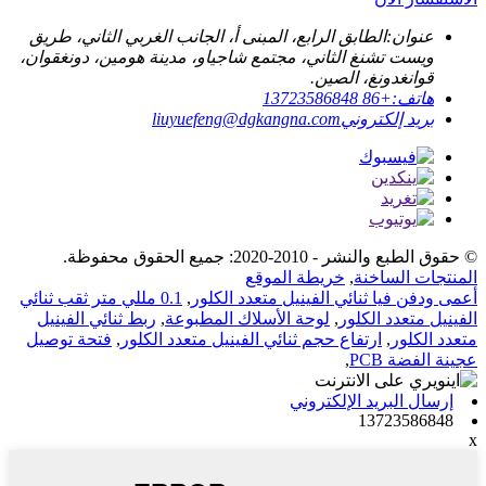
عنوان:
الطابق الرابع، المبنى أ، الجانب الغربي الثاني، طريق
ويست تشنغ الثاني، مجتمع شاجياو، مدينة هومين، دونغقوان،
قوانغدونغ، الصين.
هاتف:
+86 13723586848
بريد إلكتروني
liuyuefeng@dgkangna.com
© حقوق الطبع والنشر - 2010-2020: جميع الحقوق محفوظة.
المنتجات الساخنة
,
خريطة الموقع
أعمى ودفن فيا ثنائي الفينيل متعدد الكلور
,
0.1 مللي متر ثقب ثنائي
الفينيل متعدد الكلور
,
لوحة الأسلاك المطبوعة
,
ربط ثنائي الفينيل
متعدد الكلور
,
ارتفاع حجم ثنائي الفينيل متعدد الكلور
,
فتحة توصيل
عجينة الفضة PCB
,
إرسال البريد الإلكتروني
13723586848
x