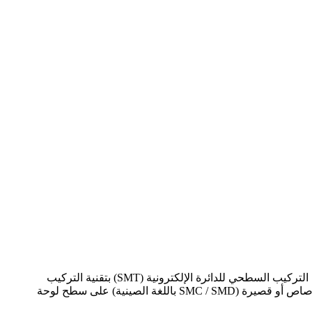
SMT هو اختصار لـ Surface Mounted Technology، وهي التقنية والعملية الأكثر شيوعًا في صناعة التجميع الإلكتروني. تسمى تقنية التركيب السطحي للدائرة الإلكترونية (SMT) بتقنية التركيب
السطحي أو تقنية التركيب السطحي. إنه نوع من تكنولوجيا تجميع الدوائر التي تقوم بتثبيت مكونات تجميع سطح الرصاص بدون رصاص أو قصيرة (SMC / SMD باللغة الصينية) على سطح لوحة