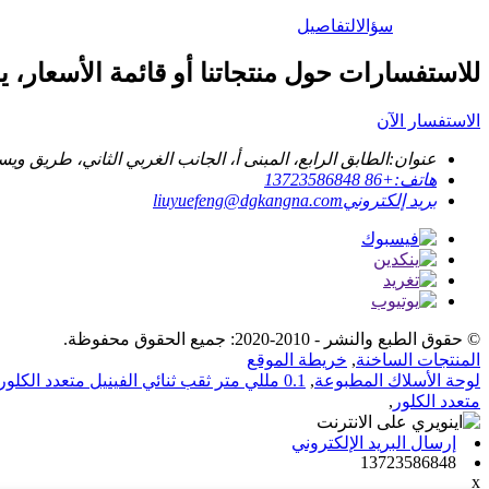
سؤال
التفاصيل
للاستفسارات حول منتجاتنا أو قائمة الأسعار، يرج
الاستفسار الآن
عنوان:
الطابق الرابع، المبنى أ، الجانب الغربي الثاني، طريق و
هاتف:
+86 13723586848
بريد إلكتروني
liuyuefeng@dgkangna.com
© حقوق الطبع والنشر - 2010-2020: جميع الحقوق محفوظة.
المنتجات الساخنة
,
خريطة الموقع
لوحة الأسلاك المطبوعة
,
0.1 مللي متر ثقب ثنائي الفينيل متعدد الكلور
متعدد الكلور
,
إرسال البريد الإلكتروني
13723586848
x