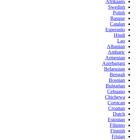
Afrikaans
Swedish
Polish
Basque
Catalan
Esperanto
Hindi
Lao
Albanian
Amharic
Armenian
Azerbaijani
Belarusian
Bengali
Bosnian
Bulgarian
Cebuano
Chichewa
Corsican
Croatian
Dutch
Estonian
Filipino
Finnish
Frisian