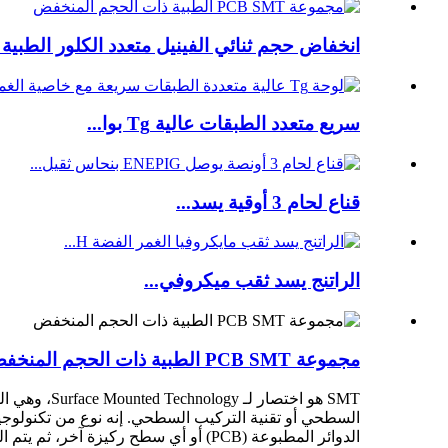
انخفاض حجم ثنائي الفينيل متعدد الكلور الطبية SMT...
سريع متعدد الطبقات عالية Tg بوا...
قناع لحام 3 أوقية يسد...
الراتنج يسد ثقب ميكروفي...
مجموعة PCB SMT الطبية ذات الحجم المنخفض
الدوائر المطبوعة (PCB) أو أي سطح ركيزة آخر، ثم يتم اللحام والتجميع عن طريق اللحام بإعادة التدفق أو تراجع اللحام.