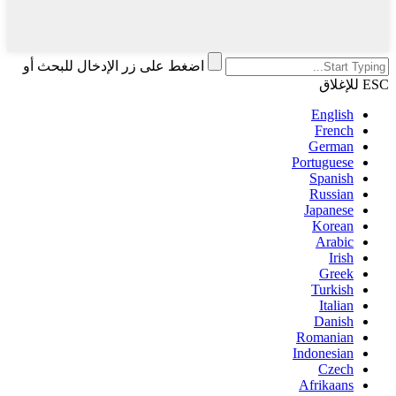
اضغط على زر الإدخال للبحث أو
ESC للإغلاق
English
French
German
Portuguese
Spanish
Russian
Japanese
Korean
Arabic
Irish
Greek
Turkish
Italian
Danish
Romanian
Indonesian
Czech
Afrikaans