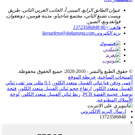
عنوان:
الطابق الرابع، المبنى أ، الجانب الغربي الثاني، طريق
ويست تشنغ الثاني، مجتمع شاجياو، مدينة هومين، دونغقوان،
قوانغدونغ، الصين.
هاتف:
+86 13723586848
بريد إلكتروني
liuyuefeng@dgkangna.com
© حقوق الطبع والنشر - 2010-2020: جميع الحقوق محفوظة.
المنتجات الساخنة
,
خريطة الموقع
أعمى ودفن فيا ثنائي الفينيل متعدد الكلور
,
0.1 مللي متر ثقب ثنائي
الفينيل متعدد الكلور
,
ارتفاع حجم ثنائي الفينيل متعدد الكلور
,
فتحة
توصيل عجينة الفضة PCB
,
ربط ثنائي الفينيل متعدد الكلور
,
لوحة
الأسلاك المطبوعة
,
إرسال البريد الإلكتروني
13723586848
x