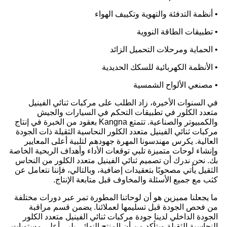
• أنظمة التدفئة والتهوية وتكييف الهواء
• تطبيقات الطاقة النووية
• الحماية ومرحلات التحميل الزائد
• الأنظمة الكهربائية للسكك الحديدية
• مصنعي الألواح الشمسية
في السنوات الأخيرة، زاد الطلب على مركبات ثنائي الفينيل
متعدد الكلور في تطبيقات التحكم في السيارات والجيش
والكمبيوتر والصناعية. تتمتع Kangna بعقود من الخبرة في إنتاج
مركبات ثنائي الفينيل متعدد الكلور النحاسية الثقيلة ذات الجودة
العالية. يكرس مهندسونا المهرة جهودهم لتلبية أعلى المعايير
وإنشاء لوحات متميزة تلبي توقعات الأداء وأهداف الربحية الخاصة
بك. نحن ندرك أن تصميم ثنائي الفينيل متعدد الكلور من النحاس
الثقيل يأتي مصحوبًا بتعقيدات إضافية، وبالتالي، فإننا نتعامل عن
كثب مع جميع الأسئلة والمخاوف قبل متابعة الإنتاج.
ما يجعلنا مميزين هو أن لوحاتنا المطورة تمر عبر دورات مختلفة
من فحص الجودة قبل تسليمها لعملائنا. يضمن قسم مراقبة
الجودة الداخلي لدينا جودة مركبات ثنائي الفينيل متعدد الكلور
النحاسية الثقيلة ويتأكد من أن المنتج النهائي يلبي أعلى مستويات