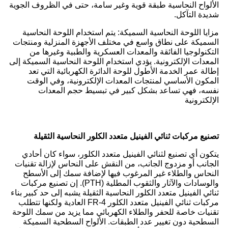
الألواح النحاسية طبقة قوية وغير سامة، حتى في الظروف الجوية
شديدة التآكل.
مزايا اللوحة النحاسية السميكة: يتم استخدام اللوحة النحاسية
السميكة على نطاق واسع في مختلف الأجهزة المنزلية ومنتجات
التكنولوجيا الفائقة والمعدات العسكرية والطبية وغيرها من
المعدات الإلكترونية. يؤدي استخدام اللوحة النحاسية السميكة إلى
إطالة عمر الخدمة الأطول للوحة الدائرة الكهربائية التي تعد
المكون الأساسي لمنتجات المعدات الإلكترونية، وفي الوقت
نفسه، فهي تساعد بشكل كبير في تبسيط حجم المعدات
الإلكترونية
تصنيع مركبات ثنائي الفينيل متعدد الكلور النحاسية الثقيلة
يتكون أي تصنيع لثنائي الفينيل متعدد الكلور، سواء كان أحادي
الجانب أو مزدوج الجانب، من النقش على النحاس لإزالة تقنيات
النحاس والطلاء غير المرغوب فيها لإضافة سمك إلى الأسطح
والوسادات والآثار والثقوب المطلية (PTH). إن تصنيع مركبات
ثنائي الفينيل متعدد الكلور النحاسية الثقيلة يشبه إلى حد كبير بناء
مركبات ثنائي الفينيل متعدد الكلور FR-4 العادية ولكنها تتطلب
تقنيات خاصة للحفر والطلاء الكهربائي مما يزيد من سمك اللوحة
السطحية دون تغيير عدد الطبقات. الألواح السطحية السميكة