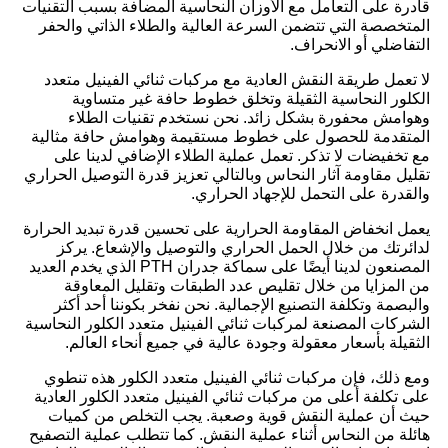
قادرة على التعامل مع الأوزان النحاسية المضافة بسبب التقنيات
المتخصصة التي تتضمن السرعة العالية والطلاء الذاتي والحفر
التفاضلي أو الانحراف.
لا تعمل طريقة النقش العادية مع مركبات ثنائي الفينيل متعدد
الكلور النحاسية الثقيلة وتخلق خطوط حافة غير متساوية
وهوامش محفورة بشكل زائد. نحن نستخدم تقنيات الطلاء
المتقدمة للحصول على خطوط مستقيمة وهوامش حافة مثالية
مع تخفيضات لا تذكر. تعمل عملية الطلاء الإضافي لدينا على
تقليل مقاومة آثار النحاس وبالتالي تعزيز قدرة التوصيل الحراري
والقدرة على التحمل للإجهاد الحراري.
يعمل انخفاض المقاومة الحرارية على تحسين قدرة تبديد الحرارة
لدائرتك من خلال الحمل الحراري والتوصيل والإشعاع. يركز
المصنعون لدينا أيضًا على سماكة جدران PTH الذي يخدم العديد
من المزايا من خلال تقليص عدد الطبقات وتقليل المعاوقة
والبصمة وتكلفة التصنيع الإجمالية. نحن نفخر بكوننا أحد أكثر
الشركات المصنعة لمركبات ثنائي الفينيل متعدد الكلور النحاسية
الثقيلة بأسعار معقولة وجودة عالية في جميع أنحاء العالم.
ومع ذلك، فإن مركبات ثنائي الفينيل متعدد الكلور هذه تنطوي
على تكلفة أعلى من مركبات ثنائي الفينيل متعدد الكلور العادية
حيث أن عملية النقش قوية وصعبة. يجب التخلص من كميات
هائلة من النحاس أثناء عملية النقش. كما تتطلب عملية التصفيح